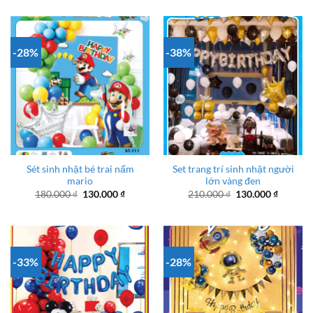
180.000 ₫.
là:
là:
tại
130.000
180.000 ₫.
là:
130.000 ₫.
-28%
-38%
Sét sinh nhật bé trai nấm
Set trang trí sinh nhật người
mario
lớn vàng đen
Giá
Giá
Giá
Giá
180.000
₫
130.000
₫
210.000
₫
130.000
₫
gốc
hiện
gốc
hiện
là:
tại
là:
tại
180.000 ₫.
là:
210.000 ₫.
là:
130.000 ₫.
130.000
-33%
-28%