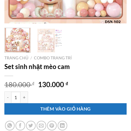
TRANG CHỦ
/
COMBO TRANG TRÍ
Set sinh nhật mèo cam
Giá
Giá
180.000
130.000
₫
₫
gốc
hiện
Set sinh nhật mèo cam số lượng
là:
tại
180.000 ₫.
là:
THÊM VÀO GIỎ HÀNG
130.000 ₫.