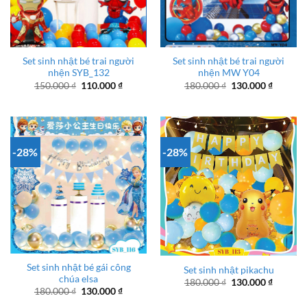
Set sinh nhật bé trai người
Set sinh nhật bé trai người
nhện SYB_132
nhện MW Y04
Giá
Giá
Giá
Giá
150.000
₫
110.000
₫
180.000
₫
130.000
₫
gốc
hiện
gốc
hiện
là:
tại
là:
tại
150.000 ₫.
là:
180.000 ₫.
là:
110.000 ₫.
130.000
-28%
-28%
Set sinh nhật bé gái công
Set sinh nhật pikachu
chúa elsa
Giá
Giá
180.000
₫
130.000
₫
gốc
hiện
Giá
Giá
180.000
₫
130.000
₫
là:
tại
gốc
hiện