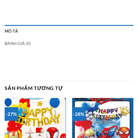
MÔ TẢ
ĐÁNH GIÁ (0)
SẢN PHẨM TƯƠNG TỰ
-27%
-28%