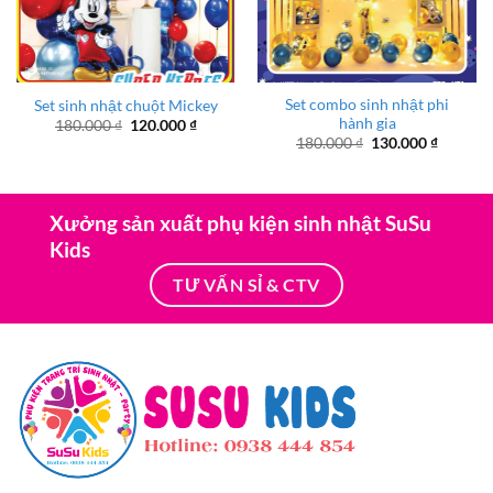
Set combo sinh nhật phi
Set sinh nhật chuột Mickey
hành gia
Giá
Giá
180.000
₫
120.000
₫
gốc
hiện
Giá
Giá
180.000
₫
130.000
₫
là:
tại
gốc
hiện
180.000 ₫.
là:
là:
tại
120.000 ₫.
180.000 ₫.
là:
130.000
Xưởng sản xuất phụ kiện sinh nhật SuSu
Kids
TƯ VẤN SỈ & CTV