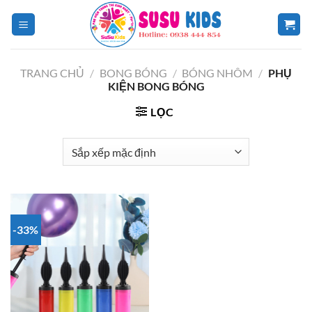
Chuyển
đến
nội
dung
TRANG CHỦ
/
BONG BÓNG
/
BÓNG NHÔM
/
PHỤ
KIỆN BONG BÓNG
LỌC
-33%