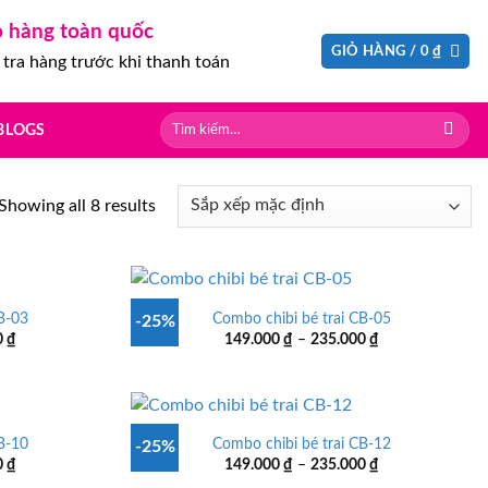
o hàng toàn quốc
GIỎ HÀNG /
0
₫
tra hàng trước khi thanh toán
Tìm
BLOGS
kiếm:
Showing all 8 results
B-03
Combo chibi bé trai CB-05
-25%
Khoảng
Khoảng
0
₫
149.000
₫
–
235.000
₫
giá:
giá:
từ
từ
149.000 ₫
149.000 ₫
đến
đến
235.000 ₫
235.000 ₫
B-10
Combo chibi bé trai CB-12
-25%
Khoảng
Khoảng
0
₫
149.000
₫
–
235.000
₫
giá:
giá: