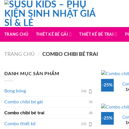
Chuyển
đến
nội
dung
TRANG CHỦ
THIẾT KẾ BÉ GÁI
THIẾT KẾ BÉ TRAI
P
TRANG CHỦ
/
COMBO CHIBI BÉ TRAI
DANH MỤC SẢN PHẨM
Com
-25%
1
Bong bóng
(16)
Combo chibi bé gái
(9)
Combo chibi bé trai
(8)
Com
-25%
1
Combo thiết kế
(15)