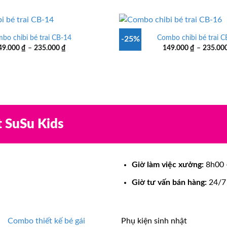
từ
149.000 ₫
đến
235.000 ₫
bo chibi bé trai CB-14
Combo chibi bé trai C
-25%
Khoảng
49.000
₫
–
235.000
₫
149.000
₫
–
235.00
giá:
từ
149.000 ₫
đến
235.000 ₫
t SuSu Kids
Giờ làm việc xưởng:
8h00 -
Giờ tư vấn bán hàng:
24/7
Combo thiết kế bé gái
Phụ kiện sinh nhật