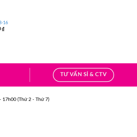
từ
từ
149.000 ₫
149.000 ₫
đến
đến
235.000 ₫
235.000 ₫
B-16
Khoảng
0
₫
giá:
từ
149.000 ₫
đến
235.000 ₫
TƯ VẤN SỈ & CTV
 17h00 (Thứ 2 - Thứ 7)