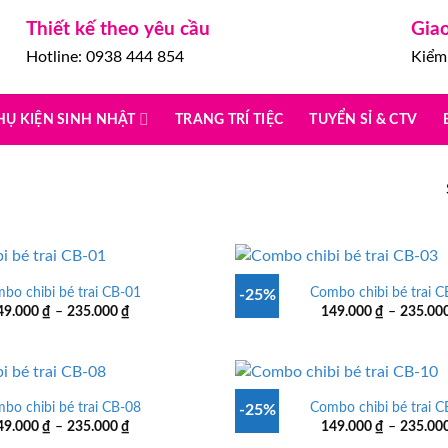
Thiết kế theo yêu cầu
Gia
Hotline: 0938 444 854
Kiểm 
HỤ KIỆN SINH NHẬT
TRANG TRÍ TIỆC
TUYỂN SỈ & CTV
bo chibi bé trai CB-01
Combo chibi bé trai C
-25%
Khoảng
49.000
₫
–
235.000
₫
149.000
₫
–
235.00
giá:
từ
149.000 ₫
đến
235.000 ₫
bo chibi bé trai CB-08
Combo chibi bé trai C
-25%
Khoảng
49.000
₫
–
235.000
₫
149.000
₫
–
235.00
giá: