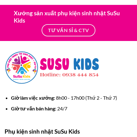
340.000 ₫.
là:
420.000 ₫.
là:
269.000 ₫.
349.000
Xưởng sản xuất phụ kiện sinh nhật SuSu
Kids
TƯ VẤN SỈ & CTV
Giờ làm việc xưởng:
8h00 - 17h00 (Thứ 2 - Thứ 7)
Giờ tư vấn bán hàng:
24/7
Phụ kiện sinh nhật SuSu Kids