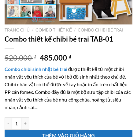
TRANG CHỦ
/
COMBO THIẾT KẾ
/
COMBO CHIBI BÉ TRAI
Combo thiết kế chibi bé trai TAB-01
Giá
Giá
520.000
485.000
₫
₫
gốc
hiện
Combo chibi sinh nhật bé trai
được thiết kế từ một chibi
là:
tại
nhân vật yêu thích của bé với bộ đồ sinh nhật theo chủ đề.
520.000 ₫.
là:
Chibi nhân vật có thể được vẽ tay hoặc in ấn trên chất liệu
485.000 ₫.
PP cán fomex. Combo đầy đủ là một bộ sưu tập chibi của các
nhân vật yêu thích của bé như công chúa, hoàng tử, siêu
nhân, cảnh sát…
Combo thiết kế chibi bé trai TAB-01 số lượng
THÊM VÀO GIỎ HÀNG