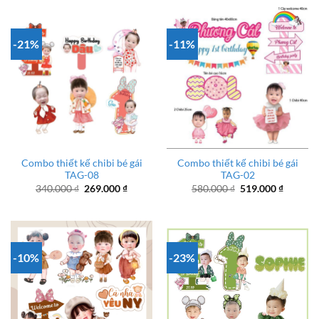
250.000 ₫.
là:
320.000 ₫.
là:
219.000 ₫.
225.000
-21%
-11%
Combo thiết kế chibi bé gái
Combo thiết kế chibi bé gái
TAG-08
TAG-02
Giá
Giá
Giá
Giá
340.000
₫
269.000
₫
580.000
₫
519.000
₫
gốc
hiện
gốc
hiện
là:
tại
là:
tại
340.000 ₫.
là:
580.000 ₫.
là:
269.000 ₫.
519.000
-10%
-23%