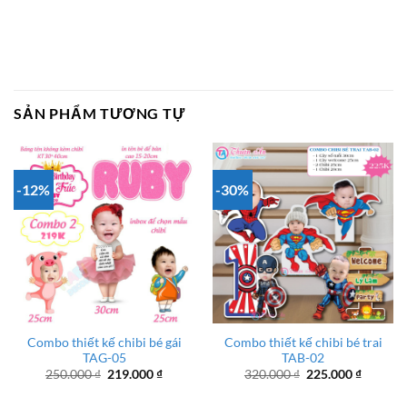
SẢN PHẨM TƯƠNG TỰ
-12%
-30%
Combo thiết kế chibi bé gái
Combo thiết kế chibi bé trai
TAG-05
TAB-02
Giá
Giá
Giá
Giá
250.000
₫
219.000
₫
320.000
₫
225.000
₫
gốc
hiện
gốc
hiện
là:
tại
là:
tại