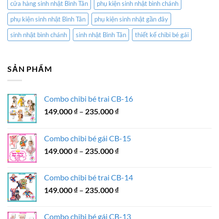
cửa hàng sinh nhật Bình Tân
phụ kiện sinh nhật bình chánh
phụ kiện sinh nhật Bình Tân
phụ kiện sinh nhật gần đây
sinh nhật bình chánh
sinh nhật Bình Tân
thiết kế chibi bé gái
SẢN PHẨM
Combo chibi bé trai CB-16
Khoảng
149.000
₫
–
235.000
₫
giá:
từ
Combo chibi bé gái CB-15
149.000 ₫
Khoảng
149.000
₫
–
235.000
₫
đến
giá:
235.000 ₫
từ
Combo chibi bé trai CB-14
149.000 ₫
Khoảng
149.000
₫
–
235.000
₫
đến
giá:
235.000 ₫
từ
Combo chibi bé gái CB-13