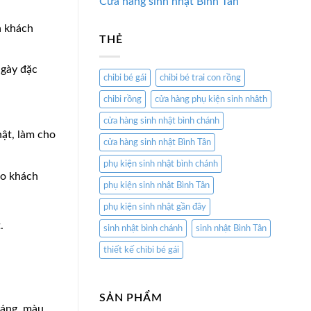
Cửa hàng sinh nhật Bình Tân
à khách
THẺ
ngày đặc
chibi bé gái
chibi bé trai con rồng
chibi rồng
cửa hàng phụ kiện sinh nhâth
cửa hàng sinh nhật bình chánh
hật, làm cho
cửa hàng sinh nhật Bình Tân
phụ kiện sinh nhật bình chánh
ho khách
phụ kiện sinh nhật Bình Tân
phụ kiện sinh nhật gần đây
.
sinh nhật bình chánh
sinh nhật Bình Tân
thiết kế chibi bé gái
SẢN PHẨM
dáng, màu