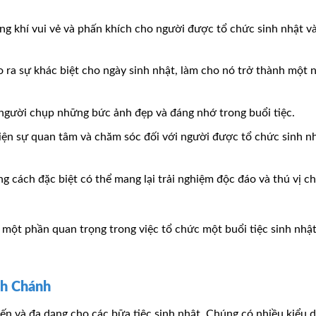
ông khí vui vẻ và phấn khích cho người được tổ chức sinh nhật v
ạo ra sự khác biệt cho ngày sinh nhật, làm cho nó trở thành một 
 người chụp những bức ảnh đẹp và đáng nhớ trong buổi tiệc.
hiện sự quan tâm và chăm sóc đối với người được tổ chức sinh n
g cách đặc biệt có thể mang lại trải nghiệm độc đáo và thú vị c
 là một phần quan trọng trong việc tổ chức một buổi tiệc sinh nhật
nh Chánh
iến và đa dạng cho các bữa tiệc sinh nhật. Chúng có nhiều kiểu 