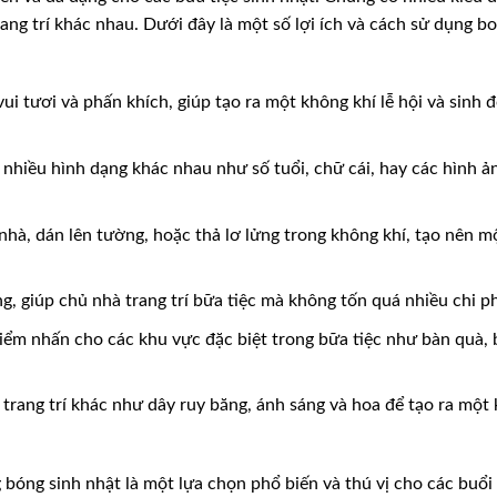
ng trí khác nhau. Dưới đây là một số lợi ích và cách sử dụng b
i tươi và phấn khích, giúp tạo ra một không khí lễ hội và sinh 
hiều hình dạng khác nhau như số tuổi, chữ cái, hay các hình ả
hà, dán lên tường, hoặc thả lơ lửng trong không khí, tạo nên m
, giúp chủ nhà trang trí bữa tiệc mà không tốn quá nhiều chi ph
ểm nhấn cho các khu vực đặc biệt trong bữa tiệc như bàn quà, 
trang trí khác như dây ruy băng, ánh sáng và hoa để tạo ra một
 bóng sinh nhật là một lựa chọn phổ biến và thú vị cho các buổi 