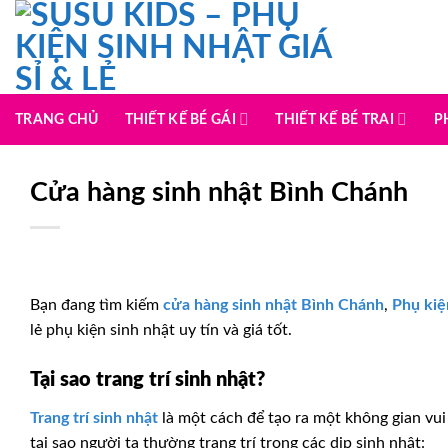
Chuyển
đến
nội
dung
TRANG CHỦ
THIẾT KẾ BÉ GÁI
THIẾT KẾ BÉ TRAI
P
Cửa hàng sinh nhật Bình Chánh
Bạn đang tìm kiếm
cửa hàng sinh nhật Bình Chánh
,
Phụ kiệ
lẻ phụ kiện sinh nhật uy tín và giá tốt.
Tại sao trang trí sinh nhật?
Trang trí sinh nhật
là một cách để tạo ra một không gian vui 
tại sao người ta thường trang trí trong các dịp sinh nhật: