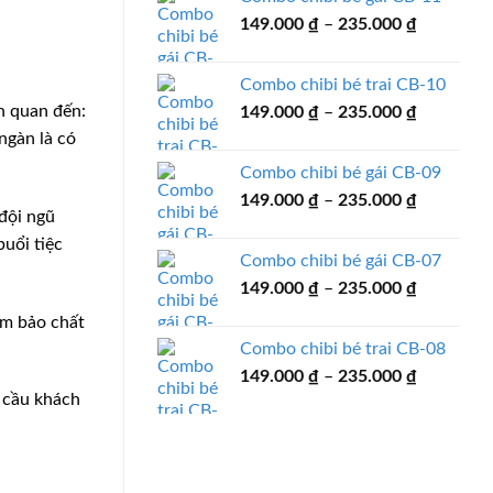
149.000 
Khoảng
149.000
₫
–
235.000
₫
đến
giá:
235.000 
từ
Combo chibi bé trai CB-10
149.000 
Khoảng
n quan đến:
149.000
₫
–
235.000
₫
đến
giá:
235.000 
 ngàn là có
từ
Combo chibi bé gái CB-09
149.000 
Khoảng
149.000
₫
–
235.000
₫
đến
 đội ngũ
giá:
235.000 
uổi tiệc
từ
Combo chibi bé gái CB-07
149.000 
Khoảng
149.000
₫
–
235.000
₫
đến
giá:
235.000 
ảm bảo chất
từ
Combo chibi bé trai CB-08
149.000 
Khoảng
149.000
₫
–
235.000
₫
đến
giá:
u cầu khách
235.000 
từ
149.000 
đến
235.000 