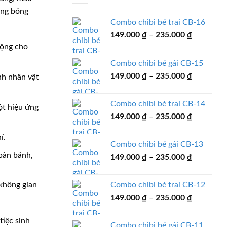
ong bóng
Combo chibi bé trai CB-16
Khoảng
149.000
₫
–
235.000
₫
giá:
động cho
từ
Combo chibi bé gái CB-15
149.000 
Khoảng
149.000
₫
–
235.000
₫
đến
nh nhân vật
giá:
235.000 
từ
Combo chibi bé trai CB-14
ột hiệu ứng
149.000 
Khoảng
149.000
₫
–
235.000
₫
đến
giá:
235.000 
từ
í.
Combo chibi bé gái CB-13
149.000 
bàn bánh,
Khoảng
149.000
₫
–
235.000
₫
đến
giá:
235.000 
từ
Combo chibi bé trai CB-12
 không gian
149.000 
Khoảng
149.000
₫
–
235.000
₫
đến
giá:
235.000 
từ
tiệc sinh
Combo chibi bé gái CB-11